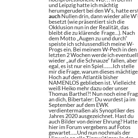
und Leipzig hatte ich mächtig
herumgerudert bei den W’s, hatte ers
auch
Nullen drin, dann wieder alle W’
besetzt (wie präsentiert sich die
Okklusion nun in der Realität, das
bleibt die zu klärende Frage…). Nach
dem Motto „Augen zu und durch“
speiste ich schlussendlich meine W-
Progs ein. Bei meinem W-Pech in den
letzten 2 Wochen werde ich eventuel
wieder „auf die Schnauze“ fallen, aber
egal, es ist nur ein Spiel…….Ich stelle
mir die Frage, warum dieses mächtige
Hoch auf dem Atlantik bisher
NAMENLOS geblieben ist. Vielleicht
weiß Heiko mehr dazu oder unser
Thomas Barthel?! Nun noch eine Frag
an dich, Bibertaler: Du wurdest ja im
September auf dem EWK
verdientermaßen als Synoptiker des
Jahres 2020 ausgezeichnet. Hast du
auch Bilder von deiner Ehrung? Hatte
hier im Forum vergebens auf Fotos
gewartet…..Und nun nochmals der