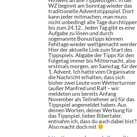
Hinweis an alle Tippwütigen: In der
WZ beginnt am Sonntag wieder das
traditionelle Adventstippspiel. Dort
kann jeder mitmachen, man muss
nicht unbedingt alle Tage durchtippe
bis zum 24.12.. Jeden Tag gibt es eine
Aufgabe zu lösen und durch
sogenannte Bonustipps können
Fehltage wieder wettgemacht werden
Hier der aktuelle Link zum Start des
Tippspiels. Abgabe der Tipps für den
Folgetag immer bis Mitternacht, also
erstmals morgen, am Samstag, für de
1. Advent. Ich hatte vom Organisator
die Nachricht erhalten, dass sich
bisher zwei Leute vom Wetterturnier
(außer Manfred und Ralf – wir
meldeten uns bereits Anfang
November als Teilnehmer an) für das
Tippspiel angemeldet haben. Aus
deinen Worten, deiner Werbung für
das Tippspiel, lieber Bibertaler,
entnahm ich, dass du auch dabei bist?
Also macht doch mit