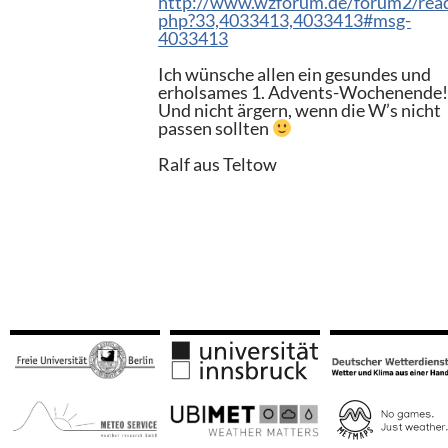
http://www.wzforum.de/forum2/rea
php?33,4033413,4033413#msg-
4033413
Ich wünsche allen ein gesundes und
erholsames 1. Advents-Wochenende
Und nicht ärgern, wenn die W’s nicht
passen sollten
Ralf aus Teltow