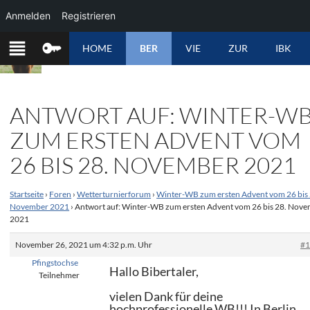
Anmelden
Registrieren
ZUM
HOME
BER
VIE
ZUR
IBK
INHALT
SPRINGEN
ANTWORT AUF: WINTER-W
ZUM ERSTEN ADVENT VOM
26 BIS 28. NOVEMBER 2021
Startseite
›
Foren
›
Wetterturnierforum
›
Winter-WB zum ersten Advent vom 26 bis 
November 2021
›
Antwort auf: Winter-WB zum ersten Advent vom 26 bis 28. Nov
2021
November 26, 2021 um 4:32 p.m. Uhr
#
Pfingstochse
Hallo Bibertaler,
Teilnehmer
vielen Dank für deine
hochprofessionelle WB!!! In Berlin