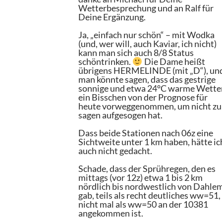
Wetterbesprechung und an Ralf für
Deine Ergänzung.
Ja, „einfach nur schön“ – mit Wodka
(und, wer will, auch Kaviar, ich nicht)
kann man sich auch 8/8 Status
schöntrinken.
Die Dame heißt
übrigens HERMELINDE (mit „D“), un
man könnte sagen, dass das gestrige
sonnige und etwa 24°C warme Wette
ein Bisschen von der Prognose für
heute vorweggenommen, um nicht zu
sagen aufgesogen hat.
Dass beide Stationen nach 06z eine
Sichtweite unter 1 km haben, hätte ic
auch nicht gedacht.
Schade, dass der Sprühregen, den es
mittags (vor 12z) etwa 1 bis 2 km
nördlich bis nordwestlich von Dahle
gab, teils als recht deutliches ww=51,
nicht mal als ww=50 an der 10381
angekommen ist.