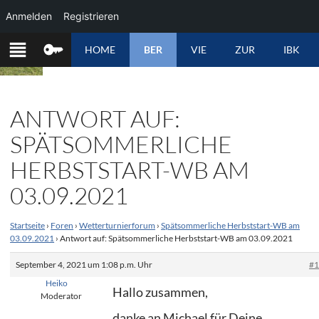
Anmelden
Registrieren
ZUM
HOME
BER
VIE
ZUR
IBK
INHALT
SPRINGEN
ANTWORT AUF:
SPÄTSOMMERLICHE
HERBSTSTART-WB AM
03.09.2021
Startseite
›
Foren
›
Wetterturnierforum
›
Spätsommerliche Herbststart-WB am
03.09.2021
›
Antwort auf: Spätsommerliche Herbststart-WB am 03.09.2021
September 4, 2021 um 1:08 p.m. Uhr
#
Heiko
Hallo zusammen,
Moderator
danke an Michael für Deine