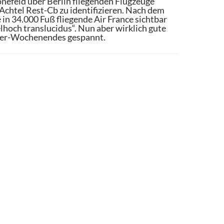
önefeld über Berlin fliegenden Flugzeuge
Achtel Rest-Cb zu identifizieren. Nach dem
 in 34.000 Fuß fliegende Air France sichtbar
lhoch translucidus“. Nun aber wirklich gute
nier-Wochenendes gespannt.