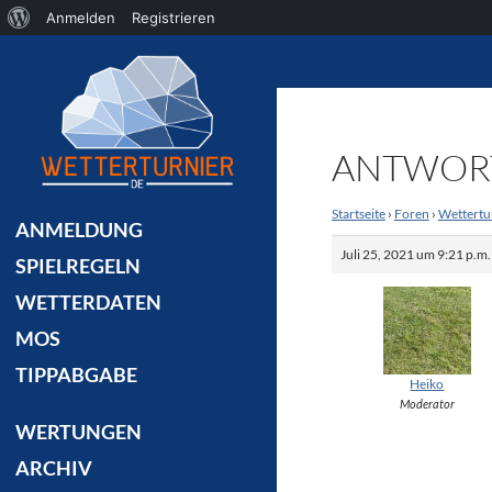
Über
Anmelden
Registrieren
Suchen
WordPress
ANTWORT
Startseite
›
Foren
›
Wettertu
ANMELDUNG
Juli 25, 2021 um 9:21 p.m
SPIELREGELN
WETTERDATEN
MOS
TIPPABGABE
Heiko
Moderator
WERTUNGEN
ARCHIV