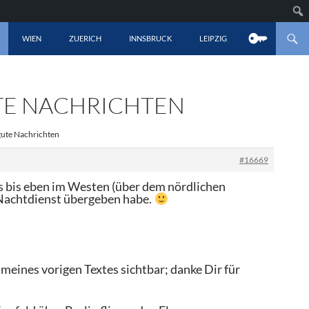
LT SPRINGEN
WIEN
ZUERICH
INNSBRUCK
LEIPZIG
UTE NACHRICHTEN
gute Nachrichten
#16669
s bis eben im Westen (über dem nördlichen
Nachtdienst übergeben habe.
 meines vorigen Textes sichtbar; danke Dir für