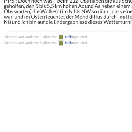
P.P.S.: Doch noch was – beim 21z-Obs haben die aus Sch
geholfen, den 5 bis 5,5 km hohen Ac und As neben einem 
Obs war(en) die Wolke(n) im N bis NW so dünn, dass eine
war, und im Osten leuchtet der Mond diffus durch „mitte
N8 und ich bin auf die Endergebnisse dieses Wettertur
Diese Antwort wurde vor 5 Jahren von
Heiko
geändert.
Diese Antwort wurde vor 5 Jahren von
Heiko
geändert.