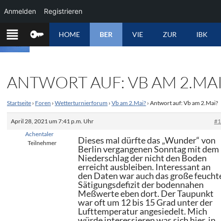
Anmelden
Registrieren
ZUM
HOME
BER
VIE
ZUR
IBK
INHALT
SPRINGEN
ANTWORT AUF: VB AM 2.MAI
Startseite
›
Foren
›
Wetterturnierforum
›
Vb am 2.Mai?
›
Antwort auf: Vb am 2.Mai?
April 28, 2021 um 7:41 p.m. Uhr
#
Achentaler
Dieses mal dürfte das „Wunder“ von
Teilnehmer
Berlin vergangenen Sonntag mit dem
Niederschlag der nicht den Boden
erreicht ausbleiben. Interessant an
den Daten war auch das große feucht
Sätigungsdefizit der bodennahen
Meßwerte eben dort. Der Taupunkt
war oft um 12 bis 15 Grad unter der
Lufttemperatur angesiedelt. Mich
würde interessieren was sich hier in