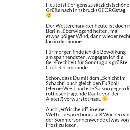
Heute ist übrigens zusätzlich (schöne
Grüße nach Innsbruck) GEORGstag.
Der Wettercharakter heute ist doch i
Berlin „überwiegend heiter“, mal
etwas böiger Wind, dann wieder rech
lau in der Sonne.
Für morgen finde ich die Bewölkung
am spannendsten, wogegen ich die
8er-Frechheit für Sonntag als größte
Grübelei empfinde.
Schön, dass Du mit dem „Schicht im
Schacht“ auch gleich den Fußball
(Herne-West nächste Saison gegen di
rothosentragende Raute von der
Alster?) verwurstet hast.
Auch „erfrischend“, in einer
Wetterbesprechung ca. 8 Wochen vo
der Sommersonnenwende etwas von
Frost zu lesen.