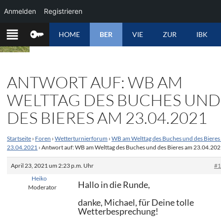
Anmelden
Registrieren
ZUM
HOME
BER
VIE
ZUR
IBK
INHALT
SPRINGEN
ANTWORT AUF: WB AM
WELTTAG DES BUCHES UND
DES BIERES AM 23.04.2021
Startseite
›
Foren
›
Wetterturnierforum
›
WB am Welttag des Buches und des Bieres
23.04.2021
›
Antwort auf: WB am Welttag des Buches und des Bieres am 23.04.20
April 23, 2021 um 2:23 p.m. Uhr
#
Heiko
Hallo in die Runde,
Moderator
danke, Michael, für Deine tolle
Wetterbesprechung!