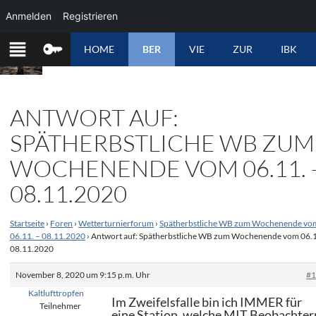
Anmelden
Registrieren
ZUM
HOME
BER
VIE
ZUR
IBK
INHALT
SPRINGEN
ANTWORT AUF:
SPÄTHERBSTLICHE WB ZUM
WOCHENENDE VOM 06.11. 
08.11.2020
Startseite
›
Foren
›
Wetterturnierforum
›
Spätherbstliche WB zum Wochenende vo
06.11. – 08.11.2020
›
Antwort auf: Spätherbstliche WB zum Wochenende vom 06.1
08.11.2020
November 8, 2020 um 9:15 p.m. Uhr
#
Kaltlufttropfen
Im Zweifelsfalle bin ich IMMER für
Teilnehmer
eine Station, welche MIT Beobachter