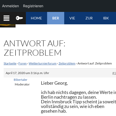
Anmelden
Registrieren
ZUM
HOME
BER
VIE
ZUR
IBK
INHALT
SPRINGEN
ANTWORT AUF:
ZEITPROBLEM
Startseite
›
Foren
›
Wetterturnierforum
›
Zeitproblem
›
Antwort auf: Zeitproblem
April 17, 2020 um 3:16 p.m. Uhr
#
Bibertaler
Lieber Georg,
Moderator
ich hab nichts dagegen, deine Werte i
Berlin nachtragen zu lassen.
Dein Innsbruck Tipp scheint ja sowei
vollständig zu sein, wie ich eben
gesehen hab.