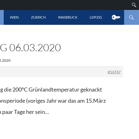
LT SPRINGEN
WIEN
ZUERICH
INNSBRUCK
LEIPZIG
 06.03.2020
3.2020
#14747
erg die 200°C Grünlandtemperatur geknackt
onsperiode (voriges Jahr war das am 15.März
in paar Tage her sein…