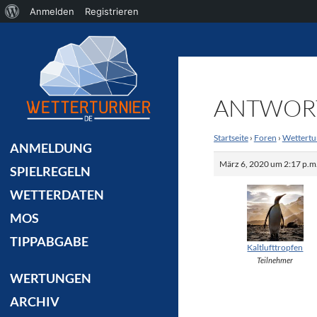
Über
Anmelden
Registrieren
Suchen
WordPress
ANTWORT
Startseite
›
Foren
›
Wettertu
ANMELDUNG
März 6, 2020 um 2:17 p.m
SPIELREGELN
WETTERDATEN
MOS
TIPPABGABE
Kaltlufttropfen
Teilnehmer
WERTUNGEN
ARCHIV