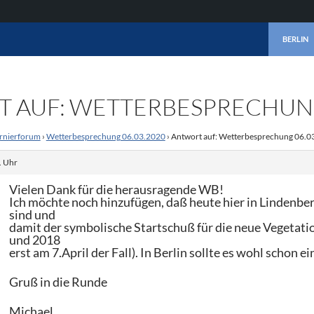
ZUM INHA
BERLIN
 AUF: WETTERBESPRECHUNG
rnierforum
›
Wetterbesprechung 06.03.2020
›
Antwort auf: Wetterbesprechung 06.0
. Uhr
Vielen Dank für die herausragende WB!
Ich möchte noch hinzufügen, daß heute hier in Lindenb
sind und
damit der symbolische Startschuß für die neue Vegetati
und 2018
erst am 7.April der Fall). In Berlin sollte es wohl schon e
Gruß in die Runde
Michael