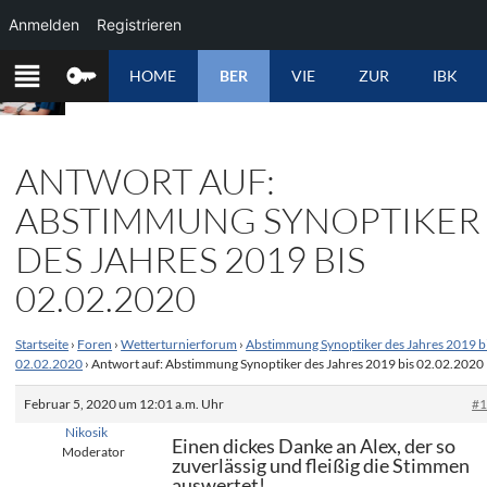
Anmelden
Registrieren
ZUM
HOME
BER
VIE
ZUR
IBK
INHALT
SPRINGEN
ANTWORT AUF:
ABSTIMMUNG SYNOPTIKER
DES JAHRES 2019 BIS
02.02.2020
Startseite
›
Foren
›
Wetterturnierforum
›
Abstimmung Synoptiker des Jahres 2019 b
02.02.2020
›
Antwort auf: Abstimmung Synoptiker des Jahres 2019 bis 02.02.2020
Februar 5, 2020 um 12:01 a.m. Uhr
#
Nikosik
Einen dickes Danke an Alex, der so
Moderator
zuverlässig und fleißig die Stimmen
auswertet!