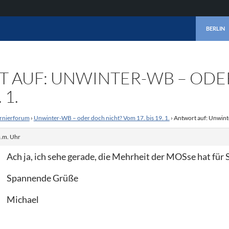
ZUM INHA
BERLIN
 AUF: UNWINTER-WB – ODE
 1.
rnierforum
›
Unwinter-WB – oder doch nicht? Vom 17. bis 19. 1.
›
Antwort auf: Unwinte
p.m. Uhr
Ach ja, ich sehe gerade, die Mehrheit der MOSse hat 
Spannende Grüße
Michael