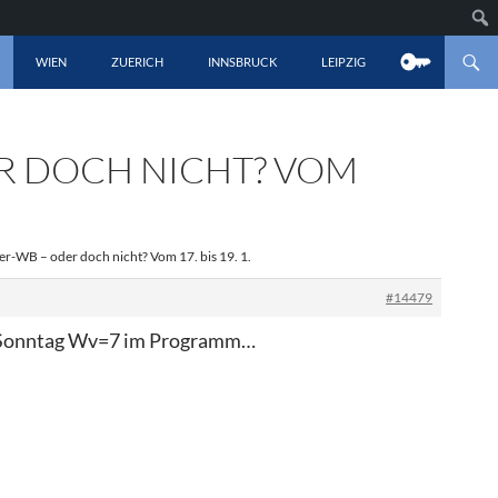
LT SPRINGEN
WIEN
ZUERICH
INNSBRUCK
LEIPZIG
R DOCH NICHT? VOM
r-WB – oder doch nicht? Vom 17. bis 19. 1.
#14479
für Sonntag Wv=7 im Programm…