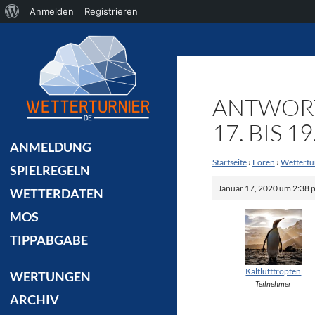
Über
Anmelden
Registrieren
Suchen
WordPress
ANTWORT
17. BIS 19.
ANMELDUNG
Startseite
›
Foren
›
Wettertu
SPIELREGELN
Januar 17, 2020 um 2:38 
WETTERDATEN
MOS
TIPPABGABE
Kaltlufttropfen
WERTUNGEN
Teilnehmer
ARCHIV