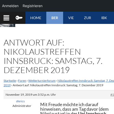
Anmelden
Registrieren
ZUM
HOME
BER
VIE
ZUR
IBK
INHALT
SPRINGEN
ANTWORT AUF:
NIKOLAUSTREFFEN
INNSBRUCK: SAMSTAG, 7.
DEZEMBER 2019
Startseite
›
Foren
›
Wetterturnierforum
›
Nikolaustreffen Innsbruck: Samstag, 7. D
2019
›
Antwort auf: Nikolaustreffen Innsbruck: Samstag, 7. Dezember 2019
November 19, 2019 um 3:52 p.m. Uhr
#
sferics
Mit Freude möchte ich darauf
Administrator
hinweisen, dass am Tag davor (dem
Nikolaustag) in der
Uni Innsbruck