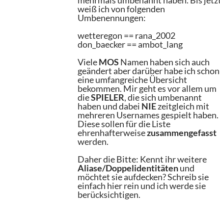
mehrmals umbenannt haben. Bis jetz
weiß ich von folgenden
Umbenennungen:
wetteregon == rana_2002
don_baecker == ambot_lang
Viele
MOS
Namen haben sich auch
geändert aber darüber habe ich schon
eine umfangreiche Übersicht
bekommen. Mir geht es vor allem um
die
SPIELER
, die sich umbenannt
haben und dabei
NIE
zeitgleich mit
mehreren Usernames gespielt haben.
Diese sollen für die Liste
ehrenhafterweise
zusammengefasst
werden.
Daher die Bitte: Kennt ihr weitere
Aliase/Doppelidentitäten
und
möchtet sie aufdecken? Schreib sie
einfach hier rein und ich werde sie
berücksichtigen.