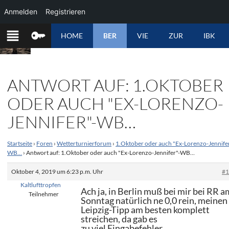
Anmelden
Registrieren
ZUM
HOME
BER
VIE
ZUR
IBK
INHALT
SPRINGEN
ANTWORT AUF: 1.OKTOBER
ODER AUCH "EX-LORENZO-
JENNIFER"-WB…
Startseite
›
Foren
›
Wetterturnierforum
›
1.Oktober oder auch "Ex-Lorenzo-Jennifer
WB…
›
Antwort auf: 1.Oktober oder auch "Ex-Lorenzo-Jennifer"-WB…
Oktober 4, 2019 um 6:23 p.m. Uhr
#
Kaltlufttropfen
Ach ja, in Berlin muß bei mir bei RR a
Teilnehmer
Sonntag natürlich ne 0,0 rein, meinen
Leipzig-Tipp am besten komplett
streichen, da gab es
zu viel Eingabefehler…