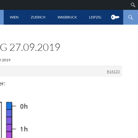
LT SPRINGEN
WIEN
ZUERICH
INNSBRUCK
LEIPZIG
 27.09.2019
9.2019
#14155
er: