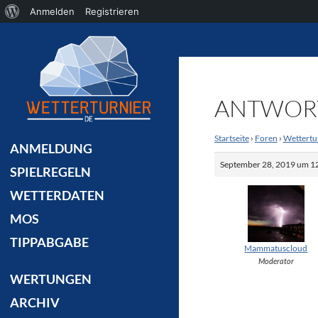
Über
Anmelden
Registrieren
Suchen
WordPress
ANTWORT
Startseite
›
Foren
›
Wettertu
ANMELDUNG
September 28, 2019 um 12
SPIELREGELN
WETTERDATEN
MOS
TIPPABGABE
Mammatuscloud
Moderator
WERTUNGEN
ARCHIV