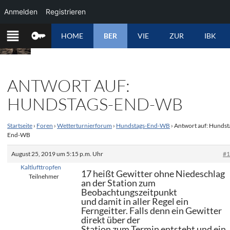
Anmelden
Registrieren
ZUM
HOME
BER
VIE
ZUR
IBK
INHALT
SPRINGEN
ANTWORT AUF:
HUNDSTAGS-END-WB
Startseite
›
Foren
›
Wetterturnierforum
›
Hundstags-End-WB
›
Antwort auf: Hundst
End-WB
August 25, 2019 um 5:15 p.m. Uhr
#
Kaltlufttropfen
17 heißt Gewitter ohne Niedeschlag
Teilnehmer
an der Station zum
Beobachtungszeitpunkt
und damit in aller Regel ein
Ferngeitter. Falls denn ein Gewitter
direkt über der
Station zum Termin entsteht und ein