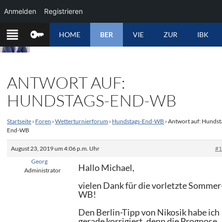
Anmelden
Registrieren
ZUM
HOME
BER
VIE
ZUR
IBK
INHALT
SPRINGEN
ANTWORT AUF:
HUNDSTAGS-END-WB
Startseite
›
Foren
›
Wetterturnierforum
›
Hundstags-End-WB
›
Antwort auf: Hundst
End-WB
August 23, 2019 um 4:06 p.m. Uhr
#
Georg
Hallo Michael,
Administrator
vielen Dank für die vorletzte Sommer
WB!
Den Berlin-Tipp von Nikosik habe ich
gerade korrigiert, denn die Prognose