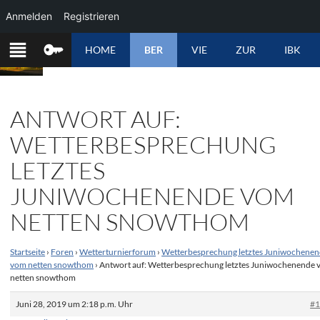
Anmelden
Registrieren
ZUM
HOME
BER
VIE
ZUR
IBK
INHALT
SPRINGEN
ANTWORT AUF:
WETTERBESPRECHUNG
LETZTES
JUNIWOCHENENDE VOM
NETTEN SNOWTHOM
Startseite
›
Foren
›
Wetterturnierforum
›
Wetterbesprechung letztes Juniwochene
vom netten snowthom
›
Antwort auf: Wetterbesprechung letztes Juniwochenende
netten snowthom
Juni 28, 2019 um 2:18 p.m. Uhr
#