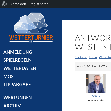
Über
Anmelden
Registrieren
Suchen
WordPress
ANTWORT 
WESTEN 
ANMELDUNG
Startseite
›
Foren
›
Wettertu
SPIELREGELN
April 6, 2019 um 9:07 a.m
WETTERDATEN
MOS
TIPPABGABE
Georg
WERTUNGEN
Administrator
ARCHIV