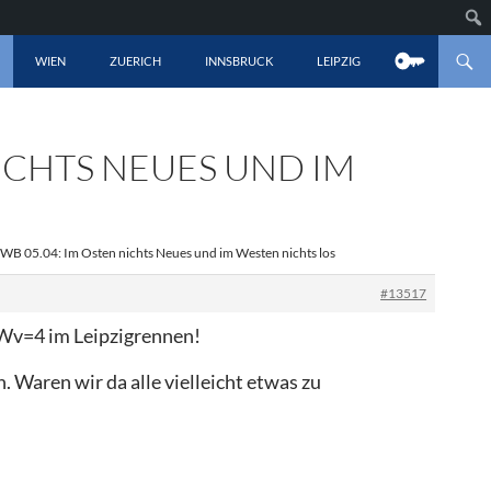
LT SPRINGEN
WIEN
ZUERICH
INNSBRUCK
LEIPZIG
ICHTS NEUES UND IM
 WB 05.04: Im Osten nichts Neues und im Westen nichts los
#13517
t Wv=4 im Leipzigrennen!
. Waren wir da alle vielleicht etwas zu