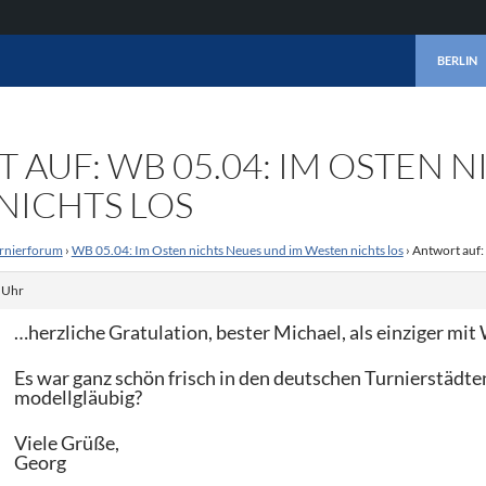
ZUM INHA
BERLIN
AUF: WB 05.04: IM OSTEN N
NICHTS LOS
rnierforum
›
WB 05.04: Im Osten nichts Neues und im Westen nichts los
›
Antwort auf:
. Uhr
…herzliche Gratulation, bester Michael, als einziger mi
Es war ganz schön frisch in den deutschen Turnierstädten
modellgläubig?
Viele Grüße,
Georg