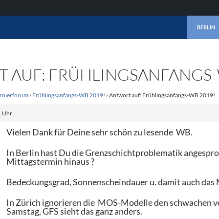
ZUM INHA
BERLIN
 AUF: FRÜHLINGSANFANGS-
rnierforum
›
Frühlingsanfangs-WB 2019!
›
Antwort auf: Frühlingsanfangs-WB 2019!
. Uhr
Vielen Dank für Deine sehr schön zu lesende WB.
In Berlin hast Du die Grenzschichtproblematik angespro
Mittagstermin hinaus ?
Bedeckungsgrad, Sonnenscheindauer u. damit auch das 
In Zürich ignorieren die MOS-Modelle den schwachen 
Samstag, GFS sieht das ganz anders.