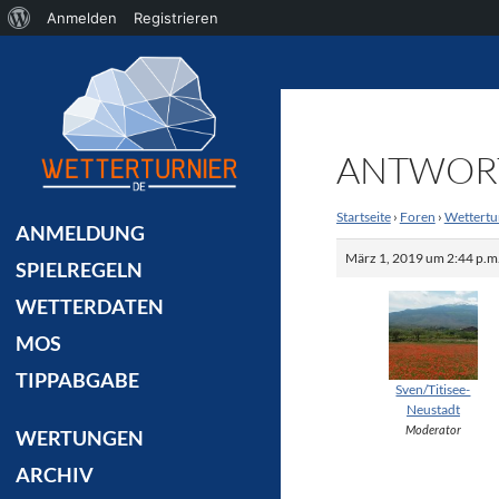
Über
Anmelden
Registrieren
Suchen
WordPress
ANTWORT
Startseite
›
Foren
›
Wettertu
ANMELDUNG
März 1, 2019 um 2:44 p.m
SPIELREGELN
WETTERDATEN
MOS
TIPPABGABE
Sven/Titisee-
Neustadt
Moderator
WERTUNGEN
ARCHIV