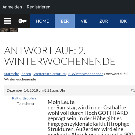
Anmelden
Registrieren
ZUM
HOME
BER
VIE
ZUR
IBK
INHALT
SPRINGEN
ANTWORT AUF: 2.
WINTERWOCHENENDE
Startseite
›
Foren
›
Wetterturnierforum
›
2. Winterwochenende
›
Antwort auf: 2.
Winterwochenende
Dezember 14, 2018 um 8:21 a.m. Uhr
#
Kaltlufttropfen
Moin Leute,
Teilnehmer
der Samstag wird in der Osthälfte
wohl voll durch Hoch GOTTHARD
geprägt sein, in der Höhe gibt es
hingegen zyklonale kaltlufttropfige
Strukturen. Außerdem wird eine
markante Absinkinversion unter 900