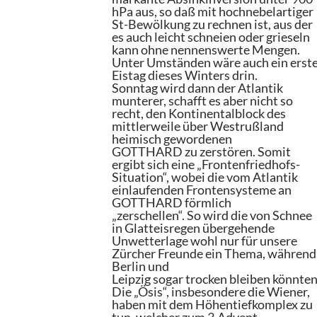
hPa aus, so daß mit hochnebelartiger
St-Bewölkung zu rechnen ist, aus der
es auch leicht schneien oder grieseln
kann ohne nennenswerte Mengen.
Unter Umständen wäre auch ein erst
Eistag dieses Winters drin.
Sonntag wird dann der Atlantik
munterer, schafft es aber nicht so
recht, den Kontinentalblock des
mittlerweile über Westrußland
heimisch gewordenen
GOTTHARD zu zerstören. Somit
ergibt sich eine „Frontenfriedhofs-
Situation“, wobei die vom Atlantik
einlaufenden Frontensysteme an
GOTTHARD förmlich
„zerschellen“. So wird die von Schnee
in Glatteisregen übergehende
Unwetterlage wohl nur für unsere
Zürcher Freunde ein Thema, während
Berlin und
Leipzig sogar trocken bleiben könnten
Die „Ösis“, insbesondere die Wiener,
haben mit dem Höhentiefkomplex zu