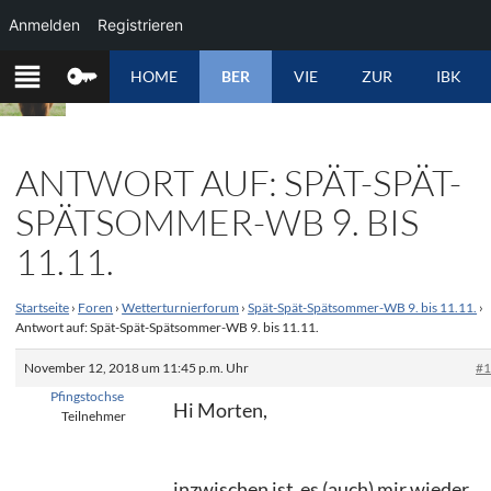
Anmelden
Registrieren
ZUM
HOME
BER
VIE
ZUR
IBK
INHALT
SPRINGEN
ANTWORT AUF: SPÄT-SPÄT-
SPÄTSOMMER-WB 9. BIS
11.11.
Startseite
›
Foren
›
Wetterturnierforum
›
Spät-Spät-Spätsommer-WB 9. bis 11.11.
›
Antwort auf: Spät-Spät-Spätsommer-WB 9. bis 11.11.
November 12, 2018 um 11:45 p.m. Uhr
#
Pfingstochse
Hi Morten,
Teilnehmer
inzwischen ist es (auch) mir wieder