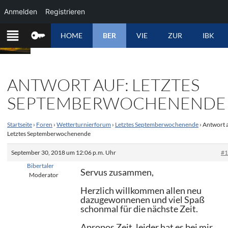
Anmelden
Registrieren
ZUM
HOME
BER
VIE
ZUR
IBK
INHALT
SPRINGEN
ANTWORT AUF: LETZTES
SEPTEMBERWOCHENENDE
Startseite
›
Foren
›
Wetterturnierforum
›
Letztes Septemberwochenende
›
Antwort a
Letztes Septemberwochenende
September 30, 2018 um 12:06 p.m. Uhr
#
Bibertaler
Servus zusammen,
Moderator
Herzlich willkommen allen neu
dazugewonnenen und viel Spaß
schonmal für die nächste Zeit.
Apropos Zeit, leider hat es bei mir