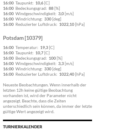
16:00
Taupunkt:
10,6
[C]
16:00
Bedeckungsgrad:
88
[%]
16:00
Windgeschwindigkeit:
3,0
[m/s]
16:00
Windrichtung:
330
[deg]
16:00
Reduzierter Luftdruck:
1022,10
[hPa]
Potsdam [10379]
16:00
Temperatur:
19,3
[C]
16:00
Taupunkt:
10,7
[C]
16:00
Bedeckungsgrad:
100
[%]
16:00
Windgeschwindigkeit:
3,3
[m/s]
16:00
Windrichtung:
330
[deg]
16:00
Reduzierter Luftdruck:
1022,40
[hPa]
Neueste Beobachtungen. Wenn innerhalb der
letzten 12h keine gültige Beobachtung
vorhanden ist, wird der Parameter nicht
angezeigt. Beachte, dass die Zeiten
unterschiedlich sein können, da immer der letzte
gültige Wert angezeigt wird.
TURNIERKALENDER