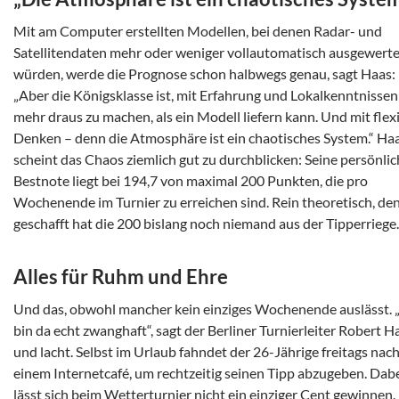
Mit am Computer erstellten Modellen, bei denen Radar- und
Satellitendaten mehr oder weniger vollautomatisch ausgewerte
würden, werde die Prognose schon halbwegs genau, sagt Haas:
„Aber die Königsklasse ist, mit Erfahrung und Lokalkenntnissen
mehr draus zu machen, als ein Modell liefern kann. Und mit fle
Denken – denn die Atmosphäre ist ein chaotisches System.“ Ha
scheint das Chaos ziemlich gut zu durchblicken: Seine persönli
Bestnote liegt bei 194,7 von maximal 200 Punkten, die pro
Wochenende im Turnier zu erreichen sind. Rein theoretisch, de
geschafft hat die 200 bislang noch niemand aus der Tipperriege.
Alles für Ruhm und Ehre
Und das, obwohl mancher kein einziges Wochenende auslässt. 
bin da echt zwanghaft“, sagt der Berliner Turnierleiter Robert 
und lacht. Selbst im Urlaub fahndet der 26-Jährige freitags nac
einem Internetcafé, um rechtzeitig seinen Tipp abzugeben. Dab
lässt sich beim Wetterturnier nicht ein einziger Cent gewinnen.