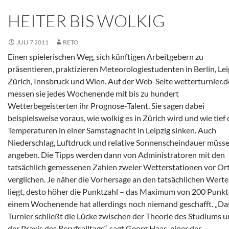
HEITER BIS WOLKIG
JULI 7 2011
RETO
Einen spielerischen Weg, sich künftigen Arbeitgebern zu
präsentieren, praktizieren Meteorologiestudenten in Berlin, Lei
Zürich, Innsbruck und Wien. Auf der Web-Seite wetterturnier.d
messen sie jedes Wochenende mit bis zu hundert
Wetterbegeisterten ihr Prognose-Talent. Sie sagen dabei
beispielsweise voraus, wie wolkig es in Zürich wird und wie tief 
Temperaturen in einer Samstagnacht in Leipzig sinken. Auch
Niederschlag, Luftdruck und relative Sonnenscheindauer müsse
angeben. Die Tipps werden dann von Administratoren mit den
tatsächlich gemessenen Zahlen zweier Wetterstationen vor Or
verglichen. Je näher die Vorhersage an den tatsächlichen Wert
liegt, desto höher die Punktzahl – das Maximum von 200 Punkt
einem Wochenende hat allerdings noch niemand geschafft. „Da
Turnier schließt die Lücke zwischen der Theorie des Studiums 
der Praxis des Berufsalltags“, sagt Georg Haas, einer der