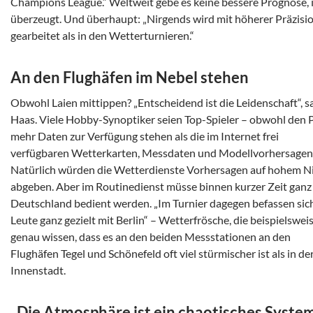
Champions League.“ Weltweit gebe es keine bessere Prognose, i
überzeugt. Und überhaupt: „Nirgends wird mit höherer Präzisi
gearbeitet als in den Wetterturnieren.“
An den Flughäfen im Nebel stehen
Obwohl Laien mittippen? „Entscheidend ist die Leidenschaft“, s
Haas. Viele Hobby-Synoptiker seien Top-Spieler – obwohl den P
mehr Daten zur Verfügung stehen als die im Internet frei
verfügbaren Wetterkarten, Messdaten und Modellvorhersagen
Natürlich würden die Wetterdienste Vorhersagen auf hohem N
abgeben. Aber im Routinedienst müsse binnen kurzer Zeit ganz
Deutschland bedient werden. „Im Turnier dagegen befassen sic
Leute ganz gezielt mit Berlin“ – Wetterfrösche, die beispielswei
genau wissen, dass es an den beiden Messstationen an den
Flughäfen Tegel und Schönefeld oft viel stürmischer ist als in de
Innenstadt.
„Die Atmosphäre ist ein chaotisches Syste