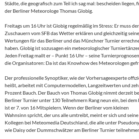
Städte, die geografisch zum Teil ich sag mal: bescheiden liegen, f
der Berliner Meteorologe Thomas Globig.
Freitags um 16 Uhr ist Globig regelmäßig im Stress: Er muss de
Zuschauern vom SFB das Wetter erklären und gleichzeitig sein
Wertungen für das Berliner und das Münchner Turnier errechn
haben. Globig ist sozusagen ein meteorologischer Turniertänzer
Jeden Freitag mailt er – Punkt 16 Uhr – seine Turnierprognose
die Organisatoren: Da ist das Knowhow des Meteorologen gefr
Der professionelle Synoptiker, wie der Vorhersageexperte offizi
heißt, arbeitet mit Computermodellen, Langzeitwerten und ze
Prozent Bauch. Der Bauch von Thomas Globig nimmt derzeit b
Berliner Turnier unter 130 Teilnehmern Rang neun ein, bei de
ist er 7. von 16 Mitspielern. Wenn der Berliner vom kleinen
Wahnsinn spricht, der uns alle umtreibt, meint er sich und seine
Kollegen bei Meteomedia Deutschland, die alle unter Pseudo
wie Daisy oder Dummschwätzer am Berliner Turnier teilnehmen