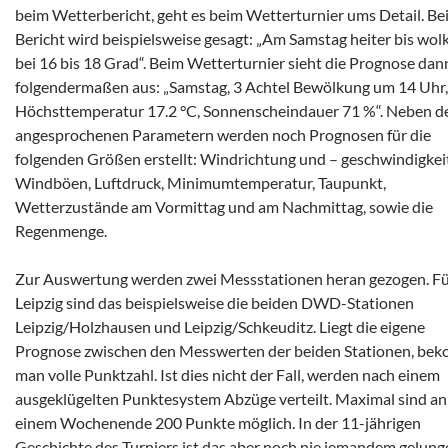
beim Wetterbericht, geht es beim Wetterturnier ums Detail. Be
Bericht wird beispielsweise gesagt: „Am Samstag heiter bis wolk
bei 16 bis 18 Grad“. Beim Wetterturnier sieht die Prognose dan
folgendermaßen aus: „Samstag, 3 Achtel Bewölkung um 14 Uhr,
Höchsttemperatur 17.2 °C, Sonnenscheindauer 71 %“. Neben d
angesprochenen Parametern werden noch Prognosen für die
folgenden Größen erstellt: Windrichtung und – geschwindigkeit
Windböen, Luftdruck, Minimumtemperatur, Taupunkt,
Wetterzustände am Vormittag und am Nachmittag, sowie die
Regenmenge.
Zur Auswertung werden zwei Messstationen heran gezogen. F
Leipzig sind das beispielsweise die beiden DWD-Stationen
Leipzig/Holzhausen und Leipzig/Schkeuditz. Liegt die eigene
Prognose zwischen den Messwerten der beiden Stationen, be
man volle Punktzahl. Ist dies nicht der Fall, werden nach einem
ausgeklügelten Punktesystem Abzüge verteilt. Maximal sind an
einem Wochenende 200 Punkte möglich. In der 11-jährigen
Geschichte des Turniers ist das aber noch nie jemandem gelung