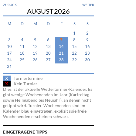
ZURÜCK
WEITER
AUGUST
2026
M
D
M
D
F
S
S
1
2
3
4
5
6
7
8
9
10
11
12
13
14
15
16
17
18
19
20
21
22
23
24
25
26
27
28
29
30
31
X
Turniertermine
X
Kein Turnier
Dies ist der aktuelle Wetterturnier-Kalender. Es
gibt wenige Wochenenden im Jahr (Karfreitag
sowie Heiligabend bis Neujahr), an denen nicht
getippt wird. Turnier-Wochenenden sind im
Kalender blau eingetragen, explizit spielfreie
Wochenenden erscheinen schwarz.
EINGETRAGENE TIPPS