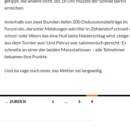
getippt, die andere nicht. Bis 18 Uhr musste der Schnee Berlin
erreichen.
Innerhalb von zwei Stunden liefen 200 Diskussionsbeiträge im
Forum ein, darunter Meldungen wie Hier in Zehlendorf schneit 
schon! oder Wenn das eine Null beim Niederschlag wird, steige 
aus dem Turnier aus! Und Petrus war salomonisch gerecht: Es
schneite an einer der beiden Messstationen – alle Teilnehmer
bekamen ihre Punkte.
Und da sage noch einer, das Wetter sei langweilig.
Beitragsnavigation
← ZURÜCK
1
…
3
4