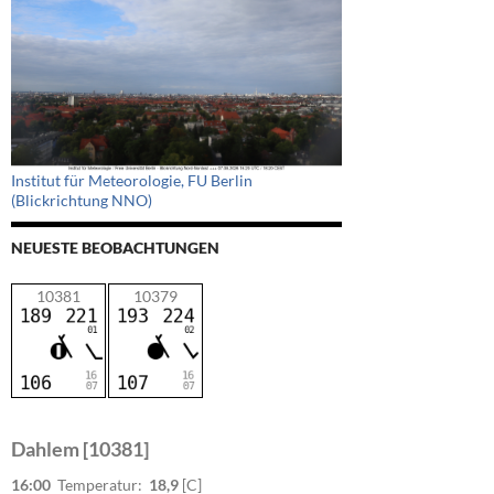
Institut für Meteorologie, FU Berlin
(Blickrichtung NNO)
NEUESTE BEOBACHTUNGEN
10381
10379
Dahlem [10381]
16:00
Temperatur:
18,9
[C]