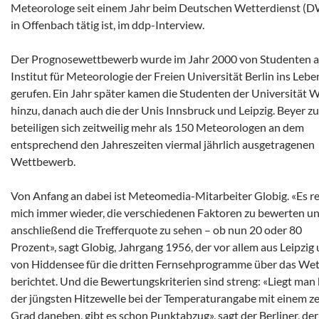
Meteorologe seit einem Jahr beim Deutschen Wetterdienst (
in Offenbach tätig ist, im ddp-Interview.
Der Prognosewettbewerb wurde im Jahr 2000 von Studenten 
Institut für Meteorologie der Freien Universität Berlin ins Lebe
gerufen. Ein Jahr später kamen die Studenten der Universität 
hinzu, danach auch die der Unis Innsbruck und Leipzig. Beyer zu
beteiligen sich zeitweilig mehr als 150 Meteorologen an dem
entsprechend den Jahreszeiten viermal jährlich ausgetragenen
Wettbewerb.
Von Anfang an dabei ist Meteomedia-Mitarbeiter Globig. «Es re
mich immer wieder, die verschiedenen Faktoren zu bewerten u
anschließend die Trefferquote zu sehen – ob nun 20 oder 80
Prozent», sagt Globig, Jahrgang 1956, der vor allem aus Leipzig
von Hiddensee für die dritten Fernsehprogramme über das Wet
berichtet. Und die Bewertungskriterien sind streng: «Liegt man 
der jüngsten Hitzewelle bei der Temperaturangabe mit einem z
Grad daneben, gibt es schon Punktabzug», sagt der Berliner, der