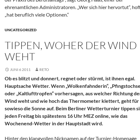
ehrenamtlichen Administratoren. „Wer sich hier hervortut“, hofft
„hat beruflich viele Optionen.“
UNCATEGORIZED
TIPPEN, WOHER DER WIND
WEHT
JUNI 6 2011
RETO
Ob es blitzt und donnert, regnet oder stürmt, ist ihnen egal.
Hauptsache Wetter. Wenn „Wolkenfahnderin“, „Pfingstochse
oder „Kaltlufttropfen“ vorhersagen, aus welcher Richtung de
Wind weht und wie hoch das Thermometer klettert, geht für 
sowieso die Sonne auf. Beim Berliner Wetterturnier tippen s
jeden Freitag bis spätestens 16 Uhr MEZ online, wie das
Wochenend-Wetter in der Hauptstadt wird.
Hinter den klangvollen Nicknamen auf der Turnier-Homepage