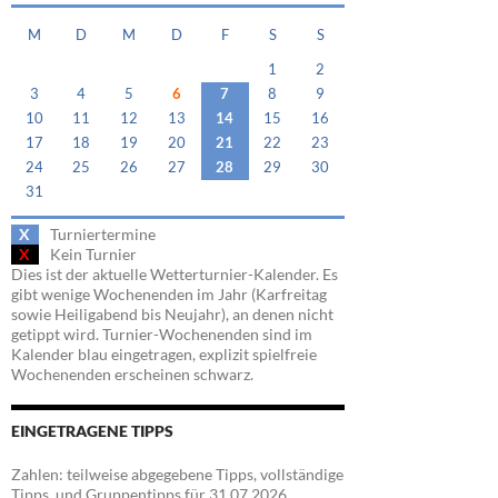
M
D
M
D
F
S
S
1
2
3
4
5
6
7
8
9
10
11
12
13
14
15
16
17
18
19
20
21
22
23
24
25
26
27
28
29
30
31
X
Turniertermine
X
Kein Turnier
Dies ist der aktuelle Wetterturnier-Kalender. Es
gibt wenige Wochenenden im Jahr (Karfreitag
sowie Heiligabend bis Neujahr), an denen nicht
getippt wird. Turnier-Wochenenden sind im
Kalender blau eingetragen, explizit spielfreie
Wochenenden erscheinen schwarz.
EINGETRAGENE TIPPS
Zahlen: teilweise abgegebene Tipps, vollständige
Tipps, und Gruppentipps für 31.07.2026