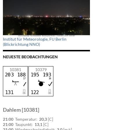
Institut für Meteorologie, FU Berlin
(Blickrichtung NNO)
NEUESTE BEOBACHTUNGEN
10381
10379
Dahlem [10381]
21:00
Temperatur:
20,3
[C]
21:00
Taupunkt:
13,1
[C]
21:00
Windgeschwindigkeit:
3,0
[m/s]