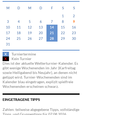
M
D
M
D
F
S
S
1
2
3
4
5
6
7
8
9
10
11
12
13
14
15
16
17
18
19
20
21
22
23
24
25
26
27
28
29
30
31
X
Turniertermine
X
Kein Turnier
Dies ist der aktuelle Wetterturnier-Kalender. Es
gibt wenige Wochenenden im Jahr (Karfreitag
sowie Heiligabend bis Neujahr), an denen nicht
getippt wird. Turnier-Wochenenden sind im
Kalender blau eingetragen, explizit spielfreie
Wochenenden erscheinen schwarz.
EINGETRAGENE TIPPS
Zahlen: teilweise abgegebene Tipps, vollständige
Tipps, und Gruppentipps für 07.08.2026