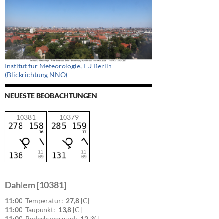
Institut für Meteorologie, FU Berlin
(Blickrichtung NNO)
NEUESTE BEOBACHTUNGEN
10381
10379
Dahlem [10381]
11:00
Temperatur:
27,8
[C]
11:00
Taupunkt:
13,8
[C]
11:00
Bedeckungsgrad:
12
[%]