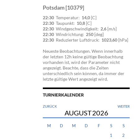
Potsdam [10379]
22:30
Temperatur:
14,0
[C]
22:30
Taupunkt:
10,8
[C]
22:30
Windgeschwindigkeit:
2,6
[m/s]
22:30
Windrichtung:
250
[deg]
22:30
Reduzierter Luftdruck:
1023,60
[hPa]
Neueste Beobachtungen. Wenn innerhalb
der letzten 12h keine gültige Beobachtung
vorhanden ist, wird der Parameter nicht
angezeigt. Beachte, dass die Zeiten
unterschiedlich sein können, da immer der
letzte gültige Wert angezeigt wird.
TURNIERKALENDER
ZURÜCK
WEITER
AUGUST
2026
M
D
M
D
F
S
S
1
2