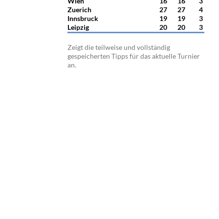
Wien
16
16
3
Zuerich
27
27
4
Innsbruck
19
19
3
Leipzig
20
20
3
Zeigt die teilweise und vollständig
gespeicherten Tipps für das aktuelle Turnier
an.