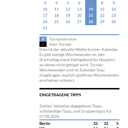
3
4
5
6
7
8
9
10
11
12
13
14
15
16
17
18
19
20
21
22
23
24
25
26
27
28
29
30
31
X
Turniertermine
X
Kein Turnier
Dies ist der aktuelle Wetterturnier-Kalender.
Es gibt wenige Wochenenden im Jahr
(Karfreitag sowie Heiligabend bis Neujahr),
an denen nicht getippt wird. Turnier-
Wochenenden sind im Kalender blau
eingetragen, explizit spielfreie Wochenenden
erscheinen schwarz.
EINGETRAGENE TIPPS
Zahlen: teilweise abgegebene Tipps,
vollständige Tipps, und Gruppentipps für
07.08.2026
Berlin
32
32
5