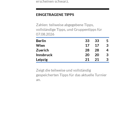
erscheinen schwarz.
EINGETRAGENE TIPPS
Zahlen: teilweise abgegebene Tipps,
vollständige Tipps, und Gruppentipps für
07.08.2026
Berlin
33
33
5
Wien
17
17
3
Zuerich
28
28
4
Innsbruck
20
20
3
Leipzig
21
21
3
Zeigt die teilweise und vollständig
gespeicherten Tipps für das aktuelle Turnier
an.