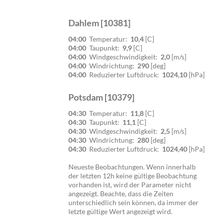
Dahlem [10381]
04:00
Temperatur:
10,4
[C]
04:00
Taupunkt:
9,9
[C]
04:00
Windgeschwindigkeit:
2,0
[m/s]
04:00
Windrichtung:
290
[deg]
04:00
Reduzierter Luftdruck:
1024,10
[hPa]
Potsdam [10379]
04:30
Temperatur:
11,8
[C]
04:30
Taupunkt:
11,1
[C]
04:30
Windgeschwindigkeit:
2,5
[m/s]
04:30
Windrichtung:
280
[deg]
04:30
Reduzierter Luftdruck:
1024,40
[hPa]
Neueste Beobachtungen. Wenn innerhalb
der letzten 12h keine gültige Beobachtung
vorhanden ist, wird der Parameter nicht
angezeigt. Beachte, dass die Zeiten
unterschiedlich sein können, da immer der
letzte gültige Wert angezeigt wird.