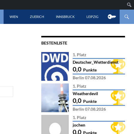
LT SPRINGEN
WIEN
ZUERICH
INNSBRUCK
LEIPZIG
BESTENLISTE
1. Platz
Deutscher_Wetterdienst
0,0
Punkte
Berlin 07.08.2026
1. Platz
Weatherdevil
0,0
Punkte
Berlin 07.08.2026
1. Platz
jochen
0,0
Punkte