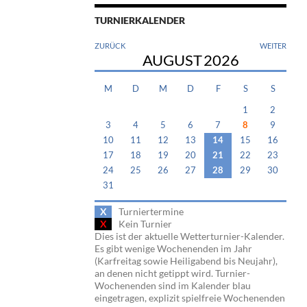
TURNIERKALENDER
ZURÜCK
WEITER
AUGUST
2026
M
D
M
D
F
S
S
1
2
3
4
5
6
7
8
9
10
11
12
13
14
15
16
17
18
19
20
21
22
23
24
25
26
27
28
29
30
31
X
Turniertermine
X
Kein Turnier
Dies ist der aktuelle Wetterturnier-Kalender.
Es gibt wenige Wochenenden im Jahr
(Karfreitag sowie Heiligabend bis Neujahr),
an denen nicht getippt wird. Turnier-
Wochenenden sind im Kalender blau
eingetragen, explizit spielfreie Wochenenden