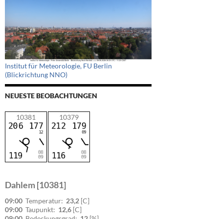
Institut für Meteorologie, FU Berlin
(Blickrichtung NNO)
NEUESTE BEOBACHTUNGEN
10381
10379
Dahlem [10381]
09:00
Temperatur:
23,2
[C]
09:00
Taupunkt:
12,6
[C]
09:00
Bedeckungsgrad:
12
[%]