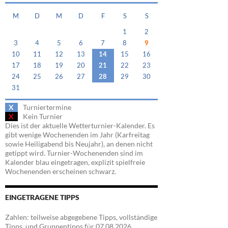
M
D
M
D
F
S
S
1
2
3
4
5
6
7
8
9
10
11
12
13
14
15
16
17
18
19
20
21
22
23
24
25
26
27
28
29
30
31
X
Turniertermine
X
Kein Turnier
Dies ist der aktuelle Wetterturnier-Kalender. Es
gibt wenige Wochenenden im Jahr (Karfreitag
sowie Heiligabend bis Neujahr), an denen nicht
getippt wird. Turnier-Wochenenden sind im
Kalender blau eingetragen, explizit spielfreie
Wochenenden erscheinen schwarz.
EINGETRAGENE TIPPS
Zahlen: teilweise abgegebene Tipps, vollständige
Tipps, und Gruppentipps für 07.08.2026