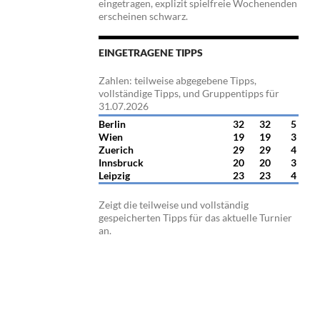
eingetragen, explizit spielfreie Wochenenden
erscheinen schwarz.
EINGETRAGENE TIPPS
Zahlen: teilweise abgegebene Tipps,
vollständige Tipps, und Gruppentipps für
31.07.2026
Berlin
32
32
5
Wien
19
19
3
Zuerich
29
29
4
Innsbruck
20
20
3
Leipzig
23
23
4
Zeigt die teilweise und vollständig
gespeicherten Tipps für das aktuelle Turnier
an.