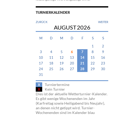
TURNIERKALENDER
ZURÜCK
WEITER
AUGUST
2026
M
D
M
D
F
S
S
1
2
3
4
5
6
7
8
9
10
11
12
13
14
15
16
17
18
19
20
21
22
23
24
25
26
27
28
29
30
31
X
Turniertermine
X
Kein Turnier
Dies ist der aktuelle Wetterturnier-Kalender.
Es gibt wenige Wochenenden im Jahr
(Karfreitag sowie Heiligabend bis Neujahr),
an denen nicht getippt wird. Turnier-
Wochenenden sind im Kalender blau