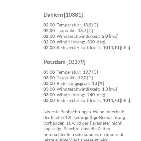
Dahlem [10381]
02:00
Temperatur:
18,9
[C]
02:00
Taupunkt:
18,7
[C]
02:00
Windgeschwindigkeit:
2,0
[m/s]
02:00
Windrichtung:
300
[deg]
02:00
Reduzierter Luftdruck:
1014,10
[hPa]
Potsdam [10379]
03:00
Temperatur:
19,7
[C]
03:00
Taupunkt:
19,0
[C]
03:00
Bedeckungsgrad:
13
[%]
03:00
Windgeschwindigkeit:
1,3
[m/s]
03:00
Windrichtung:
240
[deg]
03:00
Reduzierter Luftdruck:
1014,70
[hPa]
Neueste Beobachtungen. Wenn innerhalb
der letzten 12h keine gültige Beobachtung
vorhanden ist, wird der Parameter nicht
angezeigt. Beachte, dass die Zeiten
unterschiedlich sein können, da immer der
letzte gültige Wert angezeigt wird.