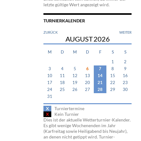
letzte gültige Wert angezeigt wird.
TURNIERKALENDER
ZURÜCK
WEITER
AUGUST
2026
M
D
M
D
F
S
S
1
2
3
4
5
6
7
8
9
10
11
12
13
14
15
16
17
18
19
20
21
22
23
24
25
26
27
28
29
30
31
X
Turniertermine
X
Kein Turnier
Dies ist der aktuelle Wetterturnier-Kalender.
Es gibt wenige Wochenenden im Jahr
(Karfreitag sowie Heiligabend bis Neujahr),
an denen nicht getippt wird. Turnier-