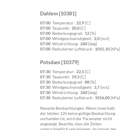
Dahlem [10381]
07:00
Temperatur:
22,9
[C]
07:00
Taupunkt:
20,0
[C]
07:00
Bedeckungsgrad:
12
[%]
07:00
Windgeschwindigkeit:
2,0
[m/s]
07:00
Windrichtung:
260
[deg]
07:00
Reduzierter Luftdruck:
1015,10
[hPa]
Potsdam [10379]
07:30
Temperatur:
22,5
[C]
07:30
Taupunkt:
19,3
[C]
07:30
Bedeckungsgrad:
88
[%]
07:30
Windgeschwindigkeit:
3,7
[m/s]
07:30
Windrichtung:
260
[deg]
07:30
Reduzierter Luftdruck:
1016,00
[hPa]
Neueste Beobachtungen. Wenn innerhalb
der letzten 12h keine gültige Beobachtung
vorhanden ist, wird der Parameter nicht
angezeigt. Beachte, dass die Zeiten
unterschiedlich sein können, da immer der