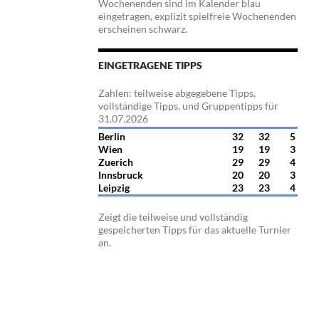
Wochenenden sind im Kalender blau
eingetragen, explizit spielfreie Wochenenden
erscheinen schwarz.
EINGETRAGENE TIPPS
Zahlen: teilweise abgegebene Tipps,
vollständige Tipps, und Gruppentipps für
31.07.2026
Berlin
32
32
5
Wien
19
19
3
Zuerich
29
29
4
Innsbruck
20
20
3
Leipzig
23
23
4
Zeigt die teilweise und vollständig
gespeicherten Tipps für das aktuelle Turnier
an.