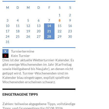
M
D
M
D
F
S
S
1
2
3
4
5
6
7
8
9
10
11
12
13
14
15
16
17
18
19
20
21
22
23
24
25
26
27
28
29
30
31
X
Turniertermine
X
Kein Turnier
Dies ist der aktuelle Wetterturnier-Kalender. Es
gibt wenige Wochenenden im Jahr (Karfreitag
sowie Heiligabend bis Neujahr), an denen nicht
getippt wird. Turnier-Wochenenden sind im
Kalender blau eingetragen, explizit spielfreie
Wochenenden erscheinen schwarz.
EINGETRAGENE TIPPS
Zahlen: teilweise abgegebene Tipps, vollständige
Tipps, und Gruppentipps für 07.08.2026