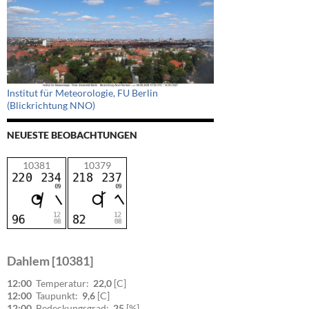
Institut für Meteorologie, FU Berlin
(Blickrichtung NNO)
NEUESTE BEOBACHTUNGEN
10381
10379
Dahlem [10381]
12:00
Temperatur:
22,0
[C]
12:00
Taupunkt:
9,6
[C]
12:00
Bedeckungsgrad:
25
[%]