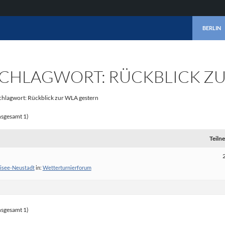
ZUM INHA
BERLIN
CHLAGWORT: RÜCKBLICK ZU
hlagwort: Rückblick zur WLA gestern
nsgesamt 1)
Teiln
tisee-Neustadt
in:
Wetterturnierforum
nsgesamt 1)