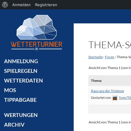
Über
Anmelden
Registrieren
Suchen
WordPress
THEMA-S
Startseite
›
Foren
›
Thema-Sc
ANMELDUNG
Ansicht von Thema 1 (von i
SPIELREGELN
WETTERDATEN
Thema
MOS
Raus aus der Tristesse
Gestartet von:
Sven/Ti
TIPPABGABE
WERTUNGEN
Ansicht von Thema 1 (von i
ARCHIV