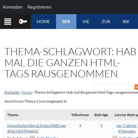
Anmelden
Registrieren
ZUM
HOME
BER
VIE
ZUR
IBK
INHALT
SPRINGEN
THEMA-SCHLAGWORT: HAB
MAL DIE GANZEN HTML-
TAGS RAUSGENOMMEN
Startseite
›
Foren
›
Thema-Schlagwort: Hab mal die ganzen html-Tags rausgenomme
Ansicht von Thema 1 (von insgesamt 1)
Thema
Teilnehmer
Beiträge
Letzter Beitra
Synoptische Übersicht des DWD von
1
1
vor 7 Jahren,
JENS HOFFMANN!
9 Monaten