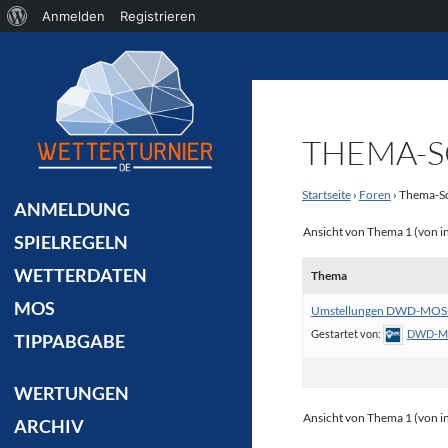
Über
Anmelden
Registrieren
Suchen
WordPress
THEMA-S
Startseite
›
Foren
›
Thema-S
ANMELDUNG
Ansicht von Thema 1 (von i
SPIELREGELN
WETTERDATEN
Thema
MOS
Umstellungen DWD-MOS
Gestartet von:
DWD-MO
TIPPABGABE
WERTUNGEN
Ansicht von Thema 1 (von i
ARCHIV