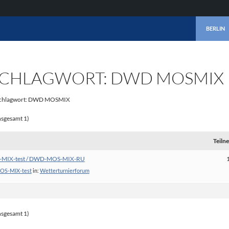
ZUM INHA
BERLIN
CHLAGWORT: DWD MOSMIX
chlagwort: DWD MOSMIX
nsgesamt 1)
Teiln
-MIX-test / DWD-MOS-MIX-RU
S-MIX-test
in:
Wetterturnierforum
nsgesamt 1)