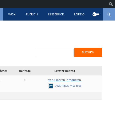
LT SPRINGEN
WIEN
ZUERICH
INNSBRUCK
LEIPZIG
ehmer
Beiträge
Letzter Beitrag
1
1
vor 6 Jahren, 7 Monaten
DWD-MOS-MIX-test