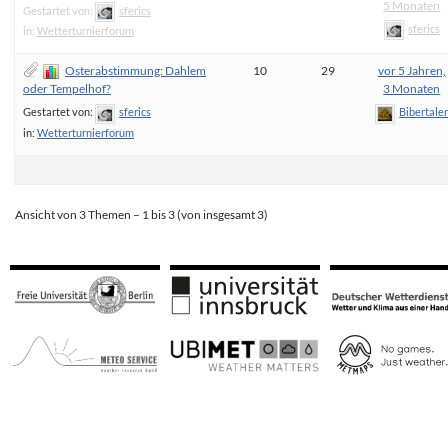
5 Monaten
Gestartet von:
sferics
sferics
in:
Wetterturnierforum
Osterabstimmung: Dahlem
10
29
vor 5 Jahren,
oder Tempelhof?
3 Monaten
Gestartet von:
sferics
Bibertale
in:
Wetterturnierforum
Ansicht von 3 Themen – 1 bis 3 (von insgesamt 3)