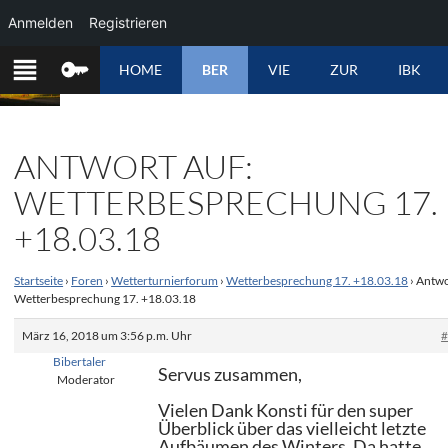
Anmelden
Registrieren
ZUM
HOME
BER
VIE
ZUR
IBK
INHALT
SPRINGEN
ANTWORT AUF:
WETTERBESPRECHUNG 17.
+18.03.18
Startseite
›
Foren
›
Wetterturnierforum
›
Wetterbesprechung 17. +18.03.18
›
Antwo
Wetterbesprechung 17. +18.03.18
März 16, 2018 um 3:56 p.m. Uhr
Bibertaler
Servus zusammen,
Moderator
Vielen Dank Konsti für den super
Überblick über das vielleicht letzte
Aufbäumen des Winters. Da hatte