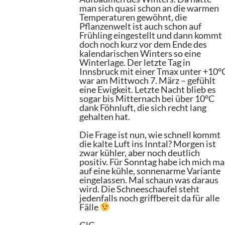
man sich quasi schon an die warmen
Temperaturen gewöhnt, die
Pflanzenwelt ist auch schon auf
Frühling eingestellt und dann kommt
doch noch kurz vor dem Ende des
kalendarischen Winters so eine
Winterlage. Der letzte Tag in
Innsbruck mit einer Tmax unter +10°
war am Mittwoch 7. März – gefühlt
eine Ewigkeit. Letzte Nacht blieb es
sogar bis Mitternach bei über 10°C
dank Föhnluft, die sich recht lang
gehalten hat.
Die Frage ist nun, wie schnell kommt
die kalte Luft ins Inntal? Morgen ist
zwar kühler, aber noch deutlich
positiv. Für Sonntag habe ich mich ma
auf eine kühle, sonnenarme Variante
eingelassen. Mal schaun was daraus
wird. Die Schneeschaufel steht
jedenfalls noch griffbereit da für alle
Fälle