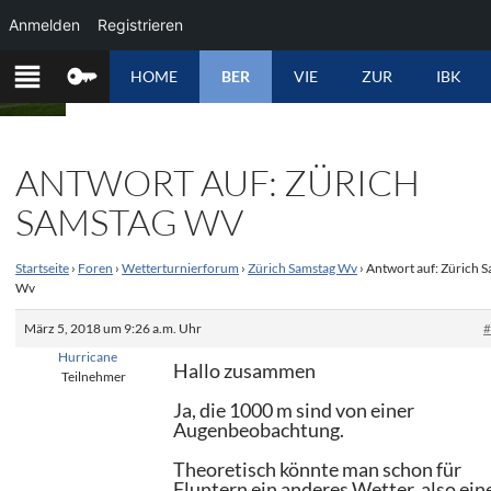
Anmelden
Registrieren
ZUM
HOME
BER
VIE
ZUR
IBK
INHALT
SPRINGEN
ANTWORT AUF: ZÜRICH
SAMSTAG WV
Startseite
›
Foren
›
Wetterturnierforum
›
Zürich Samstag Wv
›
Antwort auf: Zürich 
Wv
März 5, 2018 um 9:26 a.m. Uhr
Hurricane
Hallo zusammen
Teilnehmer
Ja, die 1000 m sind von einer
Augenbeobachtung.
Theoretisch könnte man schon für
Fluntern ein anderes Wetter, also ein