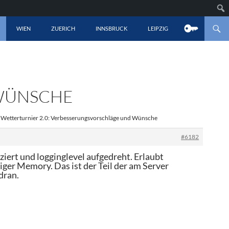
LT SPRINGEN
WIEN
ZUERICH
INNSBRUCK
LEIPZIG
WÜNSCHE
 Wetterturnier 2.0: Verbesserungsvorschläge und Wünsche
#6182
ert und logginglevel aufgedreht. Erlaubt
iger Memory. Das ist der Teil der am Server
dran.