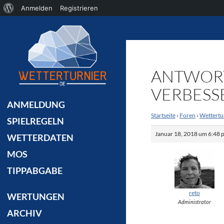
Über
Anmelden
Registrieren
Suchen
WordPress
ANTWORT
VERBES
ANMELDUNG
Startseite
›
Foren
›
Wettertu
SPIELREGELN
Januar 18, 2018 um 6:48 
WETTERDATEN
MOS
TIPPABGABE
reto
WERTUNGEN
Administrator
ARCHIV