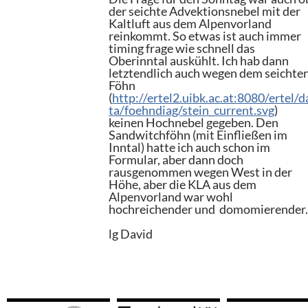
der seichte Advektionsnebel mit der
Kaltluft aus dem Alpenvorland
reinkommt. So etwas ist auch immer
timing frage wie schnell das
Oberinntal auskühlt. Ich hab dann
letztendlich auch wegen dem seichte
Föhn
(
http://ertel2.uibk.ac.at:8080/ertel/d
ta/foehndiag/stein_current.svg
)
keinen Hochnebel gegeben. Den
Sandwitchföhn (mit Einfließen im
Inntal) hatte ich auch schon im
Formular, aber dann doch
rausgenommen wegen West in der
Höhe, aber die KLA aus dem
Alpenvorland war wohl
hochreichender und domomierender
lg David