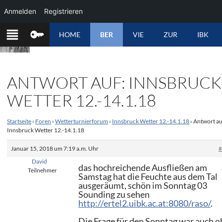
Anmelden
Registrieren
ZUM
HOME
BER
VIE
ZUR
IBK
INHALT
SPRINGEN
ANTWORT AUF: INNSBRUCK
WETTER 12.-14.1.18
Startseite
›
Foren
›
Wetterturnierforum
›
Innsbruck Wetter 12.-14.1.18
›
Antwort au
Innsbruck Wetter 12.-14.1.18
Januar 15, 2018 um 7:19 a.m. Uhr
David
das hochreichende Ausfließen am
Teilnehmer
Samstag hat die Feuchte aus dem Tal
ausgeräumt, schön im Sonntag 03
Sounding zu sehen
http://ertel2.uibk.ac.at:8080/raso/
.
Die Frage für den Sonntag war auch o