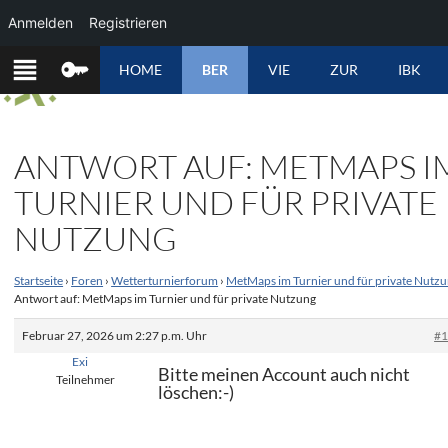
Anmelden
Registrieren
ZUM
HOME
BER
VIE
ZUR
IBK
INHALT
SPRINGEN
ANTWORT AUF: METMAPS I
TURNIER UND FÜR PRIVATE
NUTZUNG
Startseite
›
Foren
›
Wetterturnierforum
›
MetMaps im Turnier und für private Nutz
Antwort auf: MetMaps im Turnier und für private Nutzung
Februar 27, 2026 um 2:27 p.m. Uhr
#
Exi
Bitte meinen Account auch nicht
Teilnehmer
löschen:-)