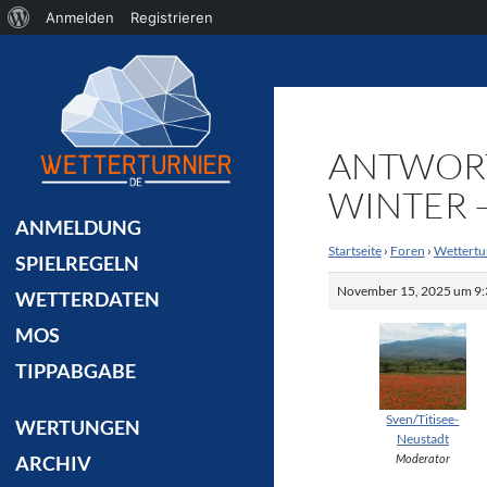
Über
Anmelden
Registrieren
Suchen
WordPress
ANTWORT
WINTER –
ANMELDUNG
Startseite
›
Foren
›
Wettertu
SPIELREGELN
November 15, 2025 um 9:
WETTERDATEN
MOS
TIPPABGABE
Sven/Titisee-
WERTUNGEN
Neustadt
Moderator
ARCHIV