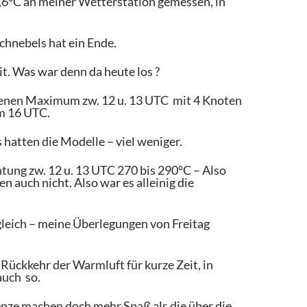
,6°C an meiner Wetterstation gemessen, in
chnebels hat ein Ende.
t. Was war denn da heute los ?
ssenen Maximum zw. 12 u. 13 UTC mit 4 Knoten
um 16 UTC.
hatten die Modelle – viel weniger.
chtung zw. 12 u. 13 UTC 270 bis 290°C – Also
 auch nicht. Also war es alleinig die
gleich – meine Überlegungen von Freitag
 Rückkehr der Warmluft für kurze Zeit, in
auch so.
nze machen doch mehr Spaß als die über die