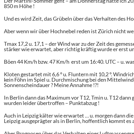
Der Martini-Sommer geht – am Donnerstag hatte ich 20
850 m Höhe !
Und es wird Zeit, das Grübeln über das Verhalten des Ho
Aber wenn wir über Hochnebel reden ist Zürich nicht wei
Tmax 17,2 u. 17,1 – der Wind war zu der Zeit des geme
stärker wie erwartet, aber richtig kräftig wurde er erst 
Böen 44 Km/h bzw. 47 Km/h erst um 16:40. UTC – u. was 
Kloten gestartet mit 6,6 ° u. Fluntern mit 10,2 °. Windri
kein Föhn im Spiel u. Durchmischung bei den Mittelwinden
Sonnenscheindauer ? Meine Annahme !?!
In Berlin dann das Maximum vor T12, Tmin u. T12 dann 
wurden leider übertroffen – Punktabzug !
Auch in Leipzig kälter wie erwartet … u. morgen dann die
Leipzig ausgeprägter als in Berlin, hoffentlich kommt es 
Aber Prognosen über das Verhalten einer Luftmassengre