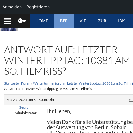
Anmelden
Registrieren
ZUM
HOME
BER
VIE
ZUR
IBK
INHALT
SPRINGEN
ANTWORT AUF: LETZTER
WINTERTIPPTAG: 10381 AM
SO. FILMRISS?
Startseite
›
Foren
›
Wetterturnierforum
›
Letzter Wintertipptag: 10381 am So. Filmri
Antwort auf: Letzter Wintertipptag: 10381 am So. Filmriss?
März 7, 2025 um 8:43 a.m. Uhr
#
Georg
Ihr Lieben,
Administrator
vielen Dank für alle Unterstützung be
der Auswertung von Berlin. Sobald
alle Werte nachgetragen und gecheck