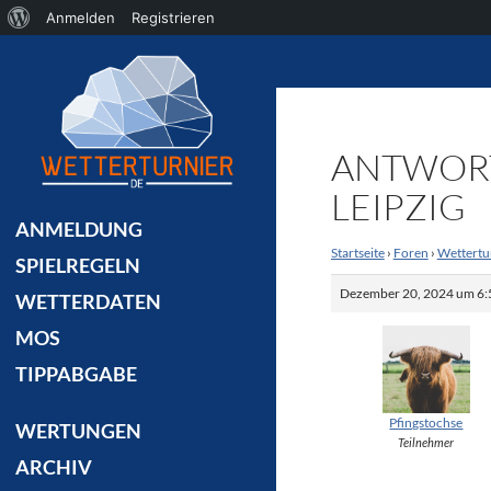
Über
Anmelden
Registrieren
Suchen
WordPress
ANTWORT 
LEIPZIG
ANMELDUNG
Startseite
›
Foren
›
Wettertu
SPIELREGELN
Dezember 20, 2024 um 6:
WETTERDATEN
MOS
TIPPABGABE
Pfingstochse
WERTUNGEN
Teilnehmer
ARCHIV