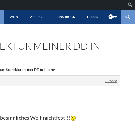
LT SPRINGEN
WIEN
ZUERICH
INNSBRUCK
LEIPZIG
REKTUR MEINER DD IN
e um Korrektur meiner DD in Leipzig
#19228
 besinnliches Weihnachtfest!!!