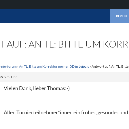
ZUM INHA
BERLIN
AUF: AN TL: BITTE UM KOR
rnierforum
›
An TL: Bitte um Korrektur meiner DD in Leipzig
›
Antwort auf: An TL: Bitt
59 p.m. Uhr
Vielen Dank, lieber Thomas:-)
Allen Turnierteilnehmer*innen ein frohes, gesundes und