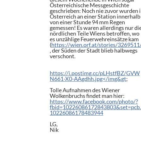
Österreichische Messgeschichte
geschrieben: Noch nie zuvor wurden 
Österreich an einer Station innerhalb
von einer Stunde 94 mm Regen
gemessen! Es waren allerdings nur di
nördlichen Teile Wiens betroffen, wo
es unzählige Feuerwehreinsätze kam
(
https://wien.orf.at/stories/3269511
, der Süden der Stadt blieb halbwegs
verschont.
https://i.postimg.cc/pLHstfBZ/GVW
N661-X0-AAgdhh.jpg</img&gt
;
Tolle Aufnahmen des Wiener
Wolkenbruchs findet man hier:
https://www.facebook.com/photo/?
fbid=10226086172843803&set=pcb
10226086178483944
LG,
Nik