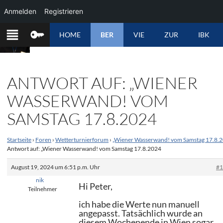
Anmelden
Registrieren
ZUM
HOME
BER
VIE
ZUR
IBK
INHALT
SPRINGEN
ANTWORT AUF: „WIENER
WASSERWAND! VOM
SAMSTAG 17.8.2024
Startseite
›
Foren
›
Wetterturnierforum
›
„Wiener Wasserwand! vom Samstag 17.8.
Antwort auf: „Wiener Wasserwand! vom Samstag 17.8.2024
August 19, 2024 um 6:51 p.m. Uhr
#
nik
Hi Peter,
Teilnehmer
ich habe die Werte nun manuell
angepasst. Tatsächlich wurde an
diesem Wochenende in Wien sogar