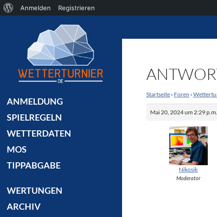
Über
Anmelden
Registrieren
Suchen
WordPress
ANTWORT 
Startseite
›
Foren
›
Wettertu
ANMELDUNG
Mai 20, 2024 um 2:29 p.m
SPIELREGELN
WETTERDATEN
MOS
TIPPABGABE
Nikosik
Moderator
WERTUNGEN
ARCHIV