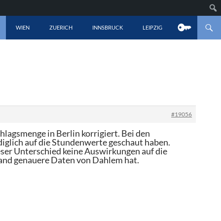
LT SPRINGEN
WIEN
ZUERICH
INNSBRUCK
LEIPZIG
#19056
lagsmenge in Berlin korrigiert. Bei den
lediglich auf die Stundenwerte geschaut haben.
dieser Unterschied keine Auswirkungen auf die
mand genauere Daten von Dahlem hat.