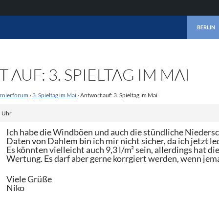
ZUM INHA
BERLIN
AUF: 3. SPIELTAG IM MAI
rnierforum
›
3. Spieltag im Mai
›
Antwort auf: 3. Spieltag im Mai
. Uhr
Ich habe die Windböen und auch die stündliche Niedersch
Daten von Dahlem bin ich mir nicht sicher, da ich jetzt 
Es könnten vielleicht auch 9,3 l/m² sein, allerdings hat 
Wertung. Es darf aber gerne korrgiert werden, wenn je
Viele Grüße
Niko