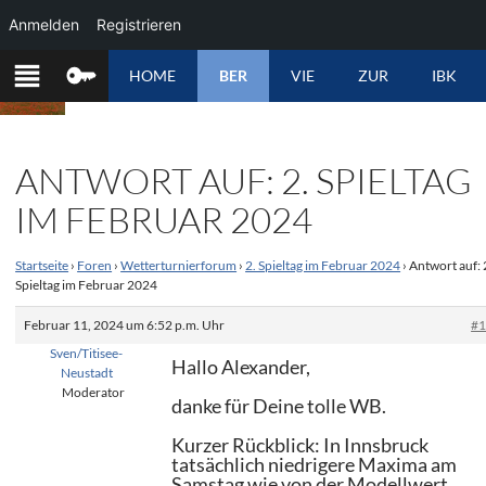
Anmelden
Registrieren
ZUM
HOME
BER
VIE
ZUR
IBK
INHALT
SPRINGEN
ANTWORT AUF: 2. SPIELTAG
IM FEBRUAR 2024
Startseite
›
Foren
›
Wetterturnierforum
›
2. Spieltag im Februar 2024
›
Antwort auf: 
Spieltag im Februar 2024
Februar 11, 2024 um 6:52 p.m. Uhr
#
Sven/Titisee-
Hallo Alexander,
Neustadt
Moderator
danke für Deine tolle WB.
Kurzer Rückblick: In Innsbruck
tatsächlich niedrigere Maxima am
Samstag wie von der Modellwert