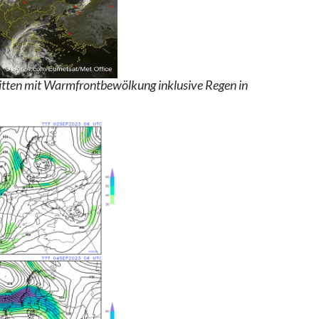
ritten mit Warmfrontbewölkung inklusive Regen in