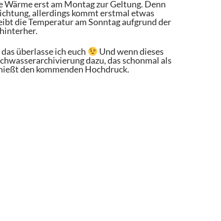
ie Wärme erst am Montag zur Geltung. Denn
Richtung, allerdings kommt erstmal etwas
eibt die Temperatur am Sonntag aufgrund der
hinterher.
 das überlasse ich euch
Und wenn dieses
chwasserarchivierung dazu, das schonmal als
 genießt den kommenden Hochdruck.