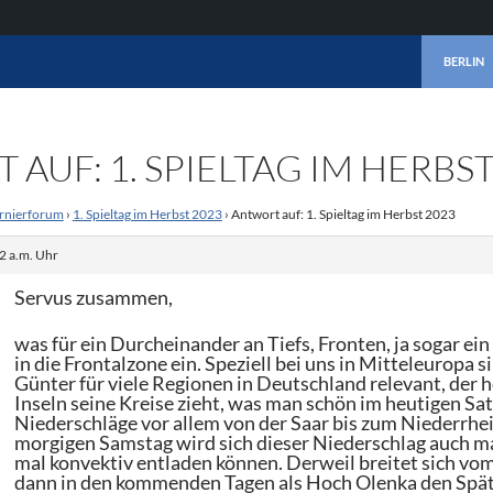
ZUM INHA
BERLIN
AUF: 1. SPIELTAG IM HERBST
rnierforum
›
1. Spieltag im Herbst 2023
›
Antwort auf: 1. Spieltag im Herbst 2023
2 a.m. Uhr
Servus zusammen,
was für ein Durcheinander an Tiefs, Fronten, ja sogar ei
in die Frontalzone ein. Speziell bei uns in Mitteleuropa
Günter für viele Regionen in Deutschland relevant, der h
Inseln seine Kreise zieht, was man schön im heutigen S
Niederschläge vor allem von der Saar bis zum Niederrhe
morgigen Samstag wird sich dieser Niederschlag auch ma
mal konvektiv entladen können. Derweil breitet sich vo
dann in den kommenden Tagen als Hoch Olenka den Spä