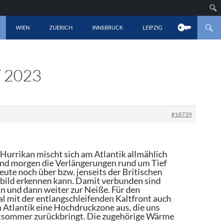
LT SPRINGEN
WIEN
ZUERICH
INNSBRUCK
LEIPZIG
 2023
#18739
n Hurrikan mischt sich am Atlantik allmählich
 sind morgen die Verlängerungen rund um Tief
eute noch über bzw. jenseits der Britischen
atbild erkennen kann. Damit verbunden sind
in und dann weiter zur Neiße. Für den
l mit der entlangschleifenden Kaltfront auch
m Atlantik eine Hochdruckzone aus, die uns
tsommer zurückbringt. Die zugehörige Wärme