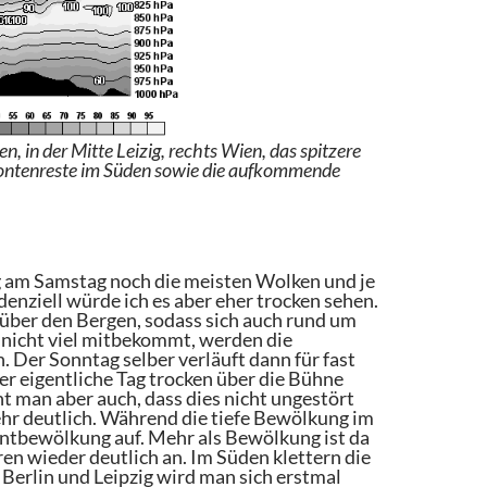
 in der Mitte Leizig, rechts Wien, das spitzere
r Frontenreste im Süden sowie die aufkommende
g am Samstag noch die meisten Wolken und je
enziell würde ich es aber eher trocken sehen.
über den Bergen, sodass sich auch rund um
nicht viel mitbekommt, werden die
. Der Sonntag selber verläuft dann für fast
er eigentliche Tag trocken über die Bühne
 man aber auch, dass dies nicht ungestört
hr deutlich. Während die tiefe Bewölkung im
ntbewölkung auf. Mehr als Bewölkung ist da
ren wieder deutlich an. Im Süden klettern die
Berlin und Leipzig wird man sich erstmal