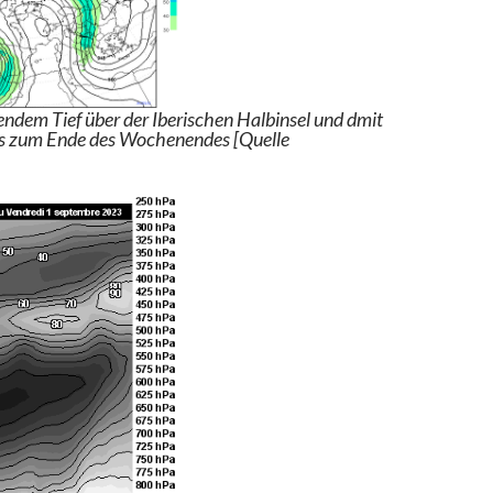
ndem Tief über der Iberischen Halbinsel und dmit
s zum Ende des Wochenendes [Quelle