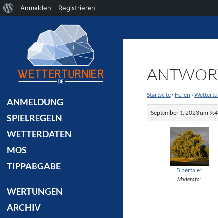
Über
Anmelden
Registrieren
Suchen
WordPress
ANTWORT 
Startseite
›
Foren
›
Wettertu
ANMELDUNG
September 1, 2023 um 9:4
SPIELREGELN
WETTERDATEN
MOS
TIPPABGABE
Bibertaler
Moderator
WERTUNGEN
ARCHIV