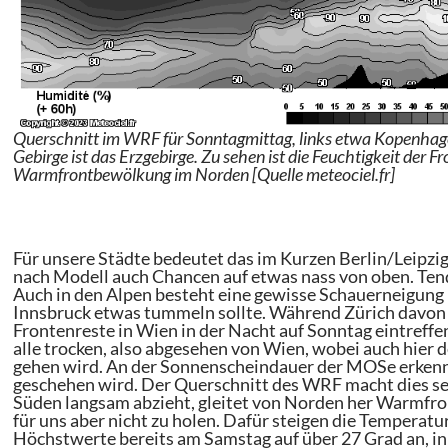
Querschnitt im WRF für Sonntagmittag, links etwa Kopenhagen,
Gebirge ist das Erzgebirge. Zu sehen ist die Feuchtigkeit de
Warmfrontbewölkung im Norden [Quelle meteociel.fr]
Für unsere Städte bedeutet das im Kurzen Berlin/Leipzi
nach Modell auch Chancen auf etwas nass von oben. Tend
Auch in den Alpen besteht eine gewisse Schauerneigung 
Innsbruck etwas tummeln sollte. Während Zürich davon 
Frontenreste in Wien in der Nacht auf Sonntag eintreffen
alle trocken, also abgesehen von Wien, wobei auch hier d
gehen wird. An der Sonnenscheindauer der MOSe erkennt
geschehen wird. Der Querschnitt des WRF macht dies se
Süden langsam abzieht, gleitet von Norden her Warmfro
für uns aber nicht zu holen. Dafür steigen die Temperatu
Höchstwerte bereits am Samstag auf über 27 Grad an, in 