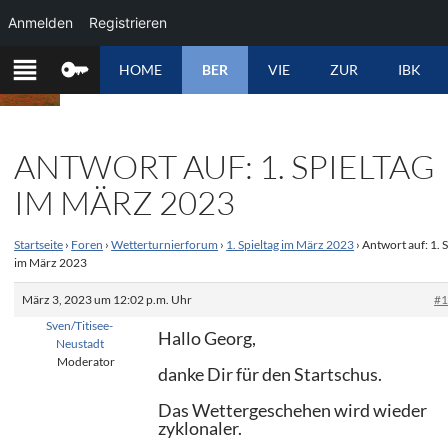
Anmelden
Registrieren
ZUM
HOME
BER
VIE
ZUR
IBK
INHALT
SPRINGEN
ANTWORT AUF: 1. SPIELTAG
IM MÄRZ 2023
Startseite
›
Foren
›
Wetterturnierforum
›
1. Spieltag im März 2023
›
Antwort auf: 1. S
im März 2023
März 3, 2023 um 12:02 p.m. Uhr
#
Sven/Titisee-
Hallo Georg,
Neustadt
Moderator
danke Dir für den Startschus.
Das Wettergeschehen wird wieder
zyklonaler.