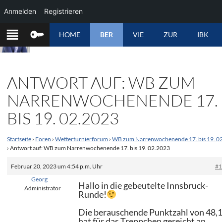
Anmelden
Registrieren
ZUM
HOME
BER
VIE
ZUR
IBK
INHALT
SPRINGEN
ANTWORT AUF: WB ZUM
NARRENWOCHENENDE 17.
BIS 19. 02.2023
Startseite
›
Foren
›
Wetterturnierforum
›
WB zum Narrenwochenende 17. bis 19. 0
›
Antwort auf: WB zum Narrenwochenende 17. bis 19. 02.2023
Februar 20, 2023 um 4:54 p.m. Uhr
#
Georg
Hallo in die gebeutelte Innsbruck-
Administrator
Runde!
Die berauschende Punktzahl von 48,
hat für das Treppchen gereicht an