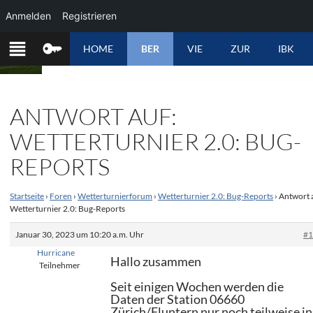
Anmelden
Registrieren
ZUM
HOME
BER
VIE
ZUR
IBK
INHALT
SPRINGEN
ANTWORT AUF:
WETTERTURNIER 2.0: BUG-
REPORTS
Startseite
›
Foren
›
Wetterturnierforum
›
Wetterturnier 2.0: Bug-Reports
›
Antwort 
Wetterturnier 2.0: Bug-Reports
Januar 30, 2023 um 10:20 a.m. Uhr
#
Hurricane
Hallo zusammen
Teilnehmer
Seit einigen Wochen werden die
Daten der Station 06660
Zürich/Fluntern nur noch teilweise in