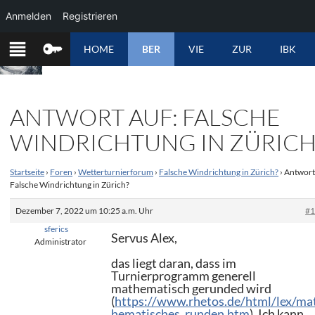
Anmelden
Registrieren
ZUM
HOME
BER
VIE
ZUR
IBK
INHALT
SPRINGEN
ANTWORT AUF: FALSCHE
WINDRICHTUNG IN ZÜRICH
Startseite
›
Foren
›
Wetterturnierforum
›
Falsche Windrichtung in Zürich?
›
Antwort
Falsche Windrichtung in Zürich?
Dezember 7, 2022 um 10:25 a.m. Uhr
#
sferics
Servus Alex,
Administrator
das liegt daran, dass im
Turnierprogramm generell
mathematisch gerunded wird
(
https://www.rhetos.de/html/lex/ma
hematisches_runden.htm
). Ich kann